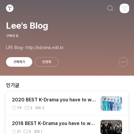
검색하기
티스토리
Lee's Blog
구독자
0
LIFE Blog- http://kdrama.edit.kr
구독하기
방명록
신고하기 레이어
열기
인기글
2020 BEST K-Drama you have to wa
tch 꼭 봐야할 한국 드라마 !추천!
79
3
조회
3
2018 BEST K-Drama you have to wat
ch 꼭 봐야할 한국 드라마 !추천!
21
0
조회
1