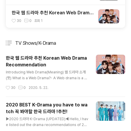
한국 웹 드라마 추천 Korean Web Drama
Recommendation
30
0
조회
1
TV Shows/K-Drama
분류 전체보기
주요 글 목록
한국 웹 드라마 추천 Korean Web Drama
Recommendation
글 내용
Introducing Web Drama(Meaning) 웹 드라마 소개
(뜻) What is a Web Drama?- A Web drama is a se
ries/collection of episodes that is streamed onli
작성시간
30
0
2020. 5. 22.
ne platforms(ex: Youtube). They are episodes t
hat are split into multiple episodes, and they are
mostly short. 웹 드라마 뭔가요?- 웹 드라마는 온라인
2020 BEST K-Drama you have to wa
플랫폼 (Youtube등) 으로 스트리밍되는 시리즈의 에피소
tch 꼭 봐야할 한국 드라마 !추천!
드 모음입니다. 여러 에피소드로 분할 된 에피소드이며 대
글 내용
부분 짧습니다. Some of the Web drama Youtube C
▶2020 드라마 K-Drama (UPDATED)◀ Hello, I hav
hannels: -tvN D Story -Play..
e listed out the drama recommendations of 202
0 안녕하세요. 오늘은 2020년 드라마 추천 리스트를 만들