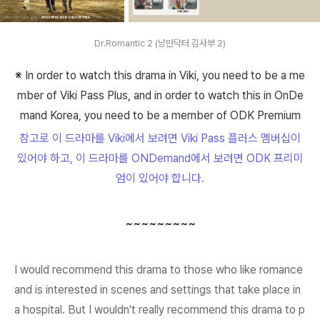
Dr.Romantic 2 (낭만닥터 김사부 2)
※
In order to watch this drama in Viki, you need to be a me
mber of Viki Pass Plus, and in order to watch this in OnDe
mand Korea, you need to be a member of ODK Premium
참고로 이 드라마를 Viki에서 보려면 Viki Pass 플러스 멤버십이
있어야 하고, 이 드라마를 ONDemand에서 보려면 ODK 프리미
엄이 있어야 합니다.
~~~~~~~~~
I would recommend this drama to those who like
romance
and is interested in scenes and settings that take place in
a hospital. But I wouldn't really recommend this drama to p